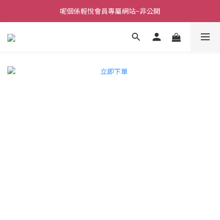
呢個係輕悅會員專屬網站~非公開