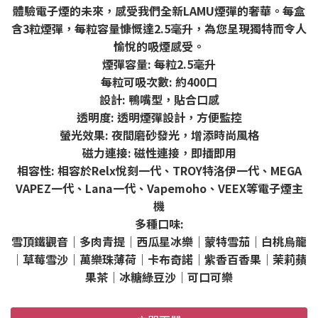
體驗電子煙的未來，感受我們全新LAMU煙彈的奢華。每盒
含3粒煙彈，每粒容量慷慨達2.5毫升，為您呈現獨特而令人
愉悅的吸煙感受。
煙彈容量: 每粒2.5毫升
每粒可吸次數: 約400口
設計: 鴨嘴型，貼合口感
透明度: 透明煙彈設計，方便監控
螢光效果: 夜間磨砂發光，增添時尚風格
磁力連接: 磁性連接，即插即用
相容性: 相容於Relx悅刻一代、TROY特洛伊一代、MEGA
VAPEZ一代、Lana一代、Vapemoho、VEEX等電子煙主
機
多種口味:
雪頂鐵觀音｜多肉青提｜西瓜星冰樂｜蒙特雪茄｜白桃烏龍
｜草莓雪沙｜萬樂珠薄荷｜卡布奇諾｜紫香百香果｜茉莉蘋
果茶｜冰糖綠豆沙｜可口可樂