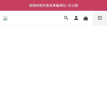
呢個係輕悅會員專屬網站~非公開