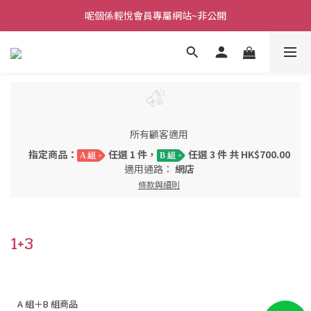
呢個係輕悅會員專屬網站~非公開
所有顧客適用
指定商品：
任選 1 件，
任選 3 件 共 HK$700.00
A 組
B 組
適用通路：
網店
條款與細則
1+3
A 組＋B 組商品