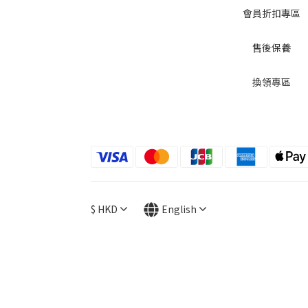
會員折扣專區
售後保養
換領專區
$
HKD
English