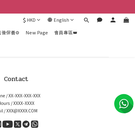
$
HKD
English
售後保養⚙️
New Page
會員專區👑
Contact
ne / XX-XXX-XXX-XXX
Hours / XXXX-XXXX
il / XXX@XXXX.COM