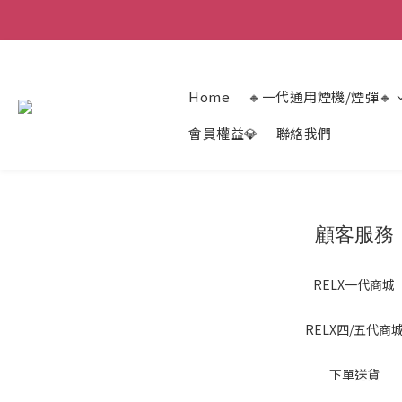
Home
🔸一代通用煙機/煙彈🔸
會員權益💎
聯絡我們
顧客服務
RELX一代商城
RELX四/五代商
下單送貨