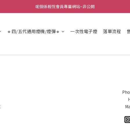
呢個係輕悅會員專屬網站~非公開
🔹四/五代通用煙機/煙彈🔹
一次性電子煙
落單流程
Pho
城
Ma