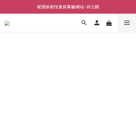
呢個係輕悅會員專屬網站~非公開