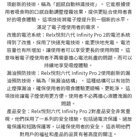
項創新的技術，稱為「超感自動辨識技術」。 它能根據使
用者吸食時的口感自動調整煙霧效果，提供更貼合使用者喜
好的吸食體驗。 這項技術將電子煙提升到一個新的水平，
滿足了電子煙使用者的需求。
改進的電池系統：Relx悅刻六代 Infinity Pro 2的電池系統
得到了改進，採用了快速充電技術，能更快地充電。 電池
容量也有所增加，讓使用者可以享受更長的使用時間。 這
意味著電子煙使用者不再需要擔心電池耗盡的問題，而可以
持續地享受吸煙體驗。
漏油預防技術：Relx悅刻六代 Infinity Pro 2使用創新的漏
油預防技術，稱為「無漏油結構」。 這種結構可以有效防
止煙彈漏油，確保使用者的吸食體驗更順暢、更乾淨。 這
項技術讓電子煙使用更方便，使用者不必再擔心液體洩漏的
問題。
產品安全：Relx悅刻六代 Infinity Pro 2對產品安全非常重
視，他們採用了一系列的安全措施，包括過電流保護、過放
電保護和短路保護等，以確保使用者的安全。 這表明他們
對用戶的福祉和產品的品質有著高度的關注。