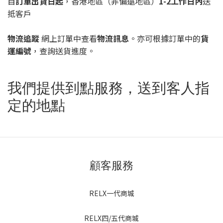
自
訂單出貨日起
，香港地區（非偏遠地區）
1-2工作日內
送
抵客戶
物流追蹤
網上訂單中查看
物流訊息
。亦可根據訂單中的
貨
運編號
，查詢送貨進度。
我們提供到點服務，送到客人指
定的地點
顧客服務
RELX一代商城
RELX四/五代商城