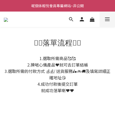
呢個係輕悅會員專屬網站~非公開
👇🏻落單流程👇🏻
1.選取所需商品🥰🥰
2.揀啱心儀產品❤️就可去訂單結帳
3.選取所需的付款方式 💰💰/ 送貨服務🛵🚲🚚及填寫詳細正
確地址😘
4.成功付款後提交訂單
就成功落單喇❤️❤️