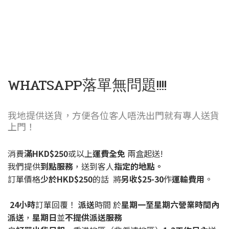
WHATSAPP落單無問題!!!!
我地提供送貨，方便各位客人唔洗出門就有專人送貨
上門！
消費
滿HKD$250
或以上
運費全免
兩盒起送!
我們提供
到點服務
，送到客人
指定的地點。
訂單價格
少於HKD$250
的話 將
另收$25-30
作
運輸費用
。
24小時
訂單回覆！
派送
時間 於
星期一至星期六營業時間內
派送
，
星期日
並
不提供派送服務