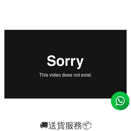
🚚送貨服務📦